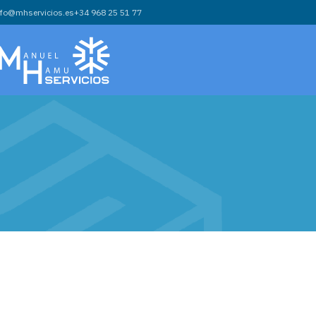
nfo@mhservicios.es
+34 968 25 51 77