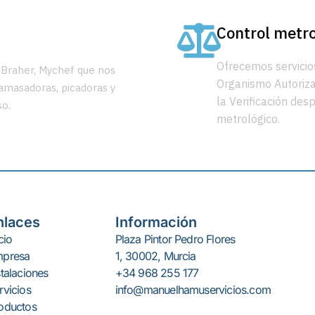
Control metro
Ofrecemos servicio
, Braher, Mychef que nos
Organismo Autorizad
 amasadoras, picadoras y
la Verificación de
so.
metrológico.
nlaces
Información
cio
Plaza Pintor Pedro Flores
presa
1, 30002, Murcia
stalaciones
+34 968 255 177
rvicios
info@manuelhamuservicios.com
oductos