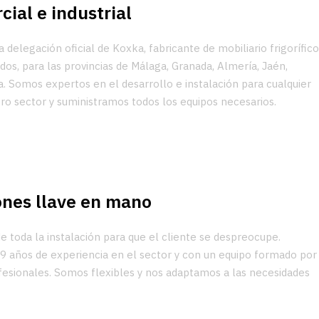
cial e industrial
a delegación oficial de Koxka, fabricante de mobiliario frigorífic
os, para las provincias de Málaga, Granada, Almería, Jaén,
a. Somos expertos en el desarrollo e instalación para cualquier
ro sector y suministramos todos los equipos necesarios.
ones llave en mano
 toda la instalación para que el cliente se despreocupe.
 años de experiencia en el sector y con un equipo formado por
fesionales. Somos flexibles y nos adaptamos a las necesidades