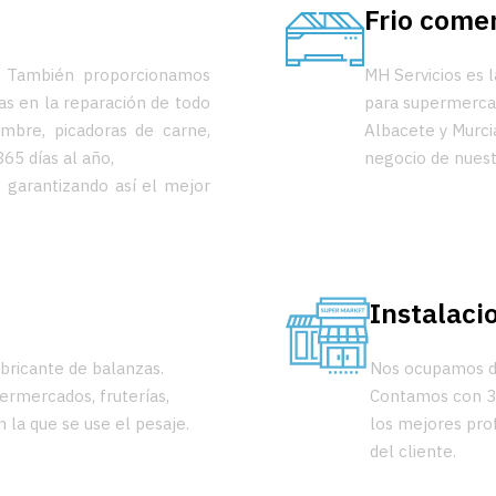
Frio comer
s. También proporcionamos
MH Servicios es l
tas en la reparación de todo
para supermercad
ambre, picadoras de carne,
Albacete y Murci
65 días al año,
negocio de nuest
 garantizando así el mejor
Instalaci
abricante de balanzas.
Nos ocupamos de
ermercados, fruterías,
Contamos con 39
n la que se use el pesaje.
los mejores pro
del cliente.