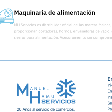
Maquinaria de alimentación
MH Servicios es distribuidor oficial de las marcas Mainca
proporcionan cortadoras, hornos, envasadoras de vacio,
sierras para alimentación. Asesoramiento sin compromi
E
Ini
Em
In
Se
Pr
20 Años al servicio de comercios,