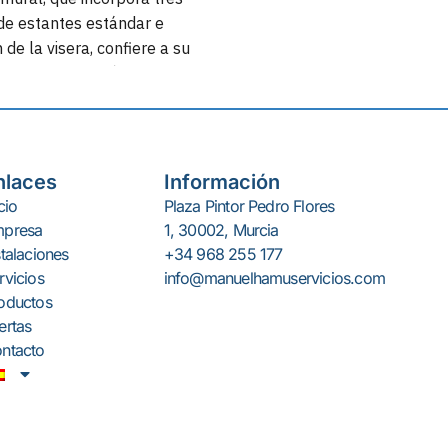
 de estantes estándar e
 de la visera, confiere a su
una visibilidad única que
drásticamente su potencial
cialización, impulsando
ialmente las ventas.
nlaces
Información
cio
Plaza Pintor Pedro Flores
presa
1, 30002, Murcia
stalaciones
+34 968 255 177
rvicios
info@manuelhamuservicios.com
oductos
ertas
ntacto