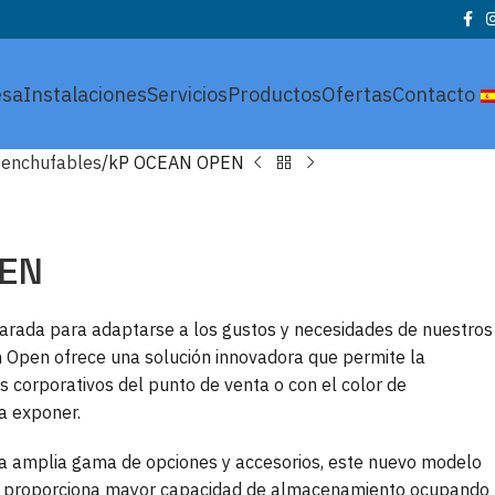
sa
Instalaciones
Servicios
Productos
Ofertas
Contacto
 enchufables
kP OCEAN OPEN
PEN
arada para adaptarse a los gustos y necesidades de nuestros
n Open ofrece una solución innovadora que permite la
s corporativos del punto de venta o con el color de
a exponer.
una amplia gama de opciones y accesorios, este nuevo modelo
e proporciona mayor capacidad de almacenamiento ocupando