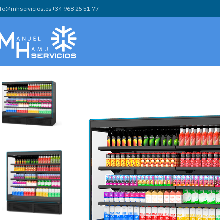
nfo@mhservicios.es
+34 968 25 51 77