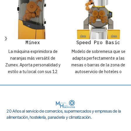
Minex
Speed Pro Basic
La máquina exprimidora de
Modelo de sobremesa que se
naranjas más versátil de
adapta perfectamente a las
Zumex. Aporta personalidad y
mesas o barras de la zona de
estilo a tu local con sus 12
autoservicio de hoteles o
colores y su diseño compacto,
cafeterías, ofreciendo un
atractivo y combinable.
servicio de zumo fácil y rápido.
20 Años al servicio de comercios, supermercados y empresas de la
alimentación, hostelería, panadería y climatización.