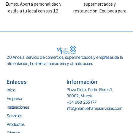
Zumex. Aporta personalidad y
supermercados y
estilo a tu local con sus 12
restauración. Equipada para
colores y su diseño compacto,
dar mayor autonomía y
atractivo y combinable.
facilidad de limpieza.
20 Años al servicio de comercios, supermercados y empresas de la
alimentación, hostelería, panadería y climatización.
Enlaces
Información
Plaza Pintor Pedro Flores 1,
Inicio
30002, Murcia
Empresa
+34 968 255 177
Instalaciones
info@manuelhamuservicios.com
Servicios
Productos
Ofertas