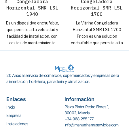
Congeladora
Congeladora
Horizontal SMR LSL
Horizontal SMR LSL
1940
1700
Es un dispositivo enchufable,
La Vitrina Congeladora
que permite alta velocidad y
Horizontal SMR LSL 1700
facilidad de instalación, con
Fricon es una solución
costos de mantenimiento
enchufable que permite alta
reducidos. La Vitrina
velocidad y facilidad de
Congeladora Horizontal SMR
instalación, con costos de
LSL 1940 Fricon es un
mantenimiento reducidos. La
conservador de productos
Vitrina Congeladora
20 Años al servicio de comercios, supermercados y empresas de la
congelados, en acero
Horizontal SMR LSL 1700
alimentación, hostelería, panadería y climatización.
galvanizado que lo hace
Fricon es un Conservador de
robusto y resistente a la
productos congelados, en
corrosión. Diseño
acero galvanizado que lo hace
Enlaces
Información
contemporáneo con líneas
robusto y resistente a la
Plaza Pintor Pedro Flores 1,
Inicio
rectas. Amplia visibilidad del
corrosión. Diseño
30002, Murcia
Empresa
producto y alta
contemporáneo con líneas
+34 968 255 177
personalización del diseño del
rectas. Amplia visibilidad de
Instalaciones
info@manuelhamuservicios.com
POS. La Vitrina Congeladora
productos y alta