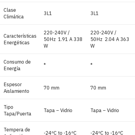
Clase
3L1
3L1
Climática
220-240V /
220-240V /
Características
50Hz 1.91 A 338
50Hz 2.04 A 363
Energéticas
W
W
Consumo de
*
*
Energía
Espesor
70 mm
70 mm
Aislamiento
Tipo
Tapa – Vidrio
Tapa – Vidrio
Tapa/Puerta
Tempera de
-24ºC to -16ºC
-24ºC to -16ºC