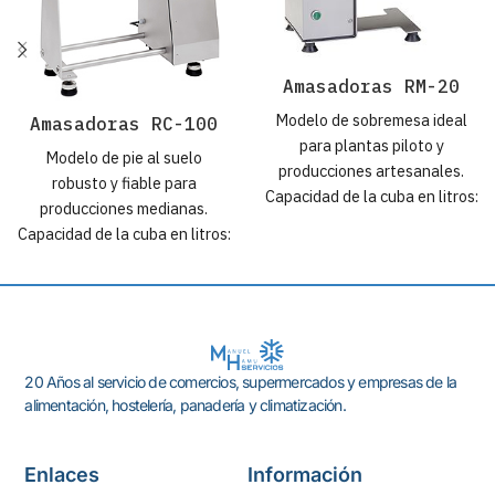
Amasadoras RM-20
Modelo de sobremesa ideal
Amasadoras RC-100
para plantas piloto y
Modelo de pie al suelo
producciones artesanales.
robusto y fiable para
Capacidad de la cuba en litros:
producciones medianas.
20 l. Capacidad de la cuba en
Capacidad de la cuba en litros:
Kg: ± 12 Kg. Transmisión:
95 l. Capacidad de la cuba en
grupo motor reductor muy
Kg: ± 65 Kg. Transmisión:
silencioso. Motores: Trifásicos
grupo motor reductor muy
de 0,33 HP / 0,24 kW (230-
silencioso. Motores: Trifásicos
400V 50Hz / 220V 60Hz)
de 1,75 HP / 1,29 kW (230-
Monofásicos de 0,33 HP /
20 Años al servicio de comercios, supermercados y empresas de la
400V 50Hz / 220V 60Hz)
0,24 kW (230V 50Hz / 110-
alimentación, hostelería, panadería y climatización.
Monofásicos de 1,75 HP /
220V 60Hz) Dimensiones
1,29 kW (230V 50Hz / 110-
base: 39 x 27 cm
220V 60Hz) Dimensiones
Enlaces
Información
Construcción: Totalmente en
base: 82 x 47 cm