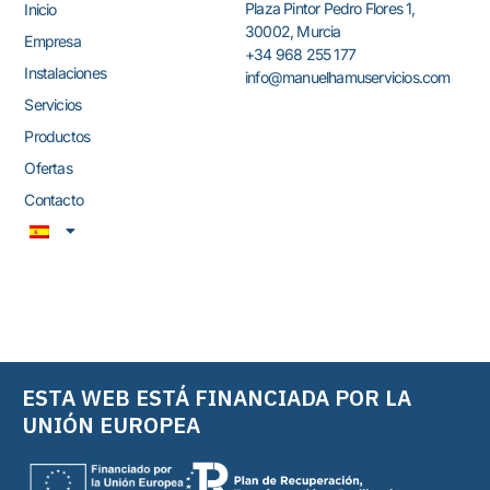
acero inoxidable 18/10.
Plaza Pintor Pedro Flores 1,
Inicio
Construcción: Totalmente en
30002, Murcia
Empresa
acero inoxidable 18/10.
+34 968 255 177
OPCIONES
: Ruedas
Instalaciones
info@manuelhamuservicios.com
desplazamiento.
Servicios
Productos
Ofertas
Contacto
ESTA WEB ESTÁ FINANCIADA POR LA
UNIÓN EUROPEA